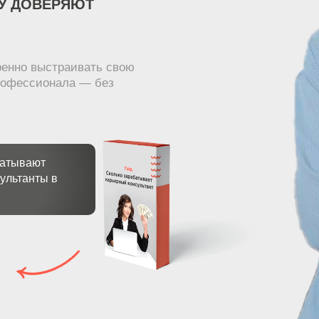
МУ ДОВЕРЯЮТ
еренно выстраивать свою
профессионала — без
батывают
ультанты в